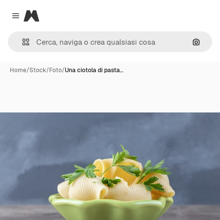
Magnific
Close menu
Cerca 
Home
/
Stock
/
Foto
/
Una ciotola di pasta…