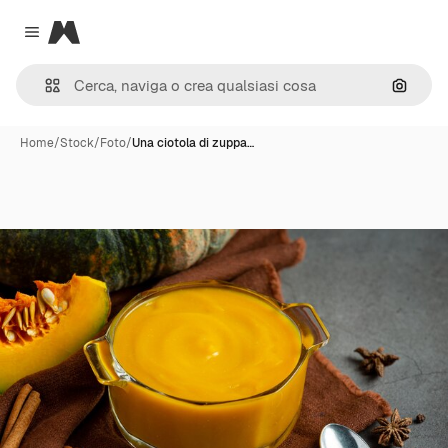
Magnific
Close menu
Cerca 
Home
/
Stock
/
Foto
/
Una ciotola di zuppa…