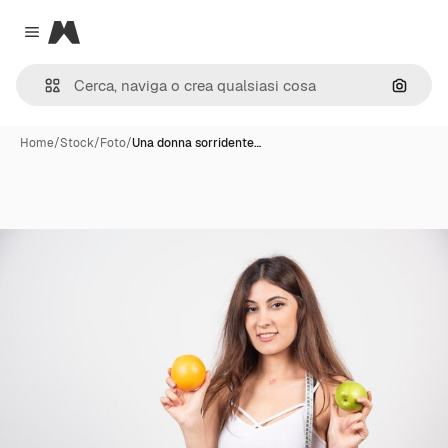
Magnific
Close menu
Cerca 
Home
/
Stock
/
Foto
/
Una donna sorridente…