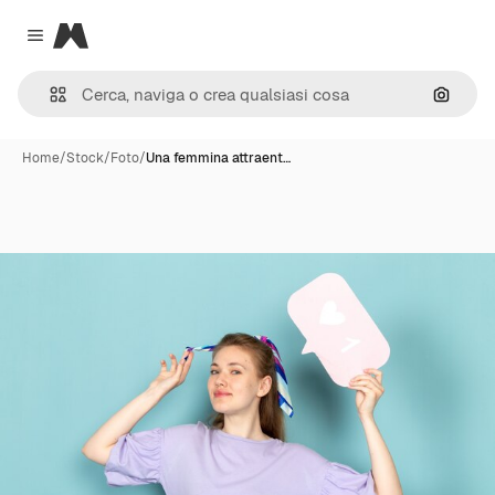
Magnific
Close menu
Cerca 
Home
/
Stock
/
Foto
/
Una femmina attraent…