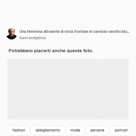
Una femmina attraente di vista frontale in camicia-vestito blu che tiene segno bianco e che sorride sull'azzurro
KamranAydinov
Potrebbero piacerti anche queste foto.
fashion
abbigliamento
moda
persone
portrait