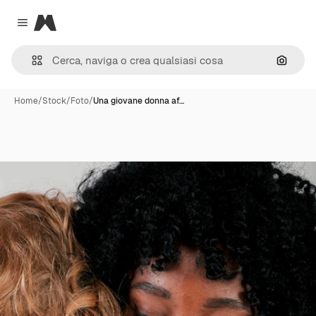
Magnific
Close menu
Cerca 
Home
/
Stock
/
Foto
/
Una giovane donna af…