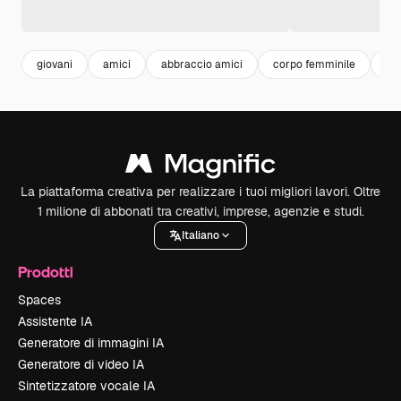
giovani
amici
abbraccio amici
corpo femminile
do
La piattaforma creativa per realizzare i tuoi migliori lavori. Oltre
1 milione di abbonati tra creativi, imprese, agenzie e studi.
Italiano
Prodotti
Spaces
Assistente IA
Generatore di immagini IA
Generatore di video IA
Sintetizzatore vocale IA