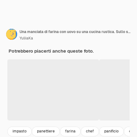
Una manciata di farina con uovo su una cucina rustica. Sullo sfondo delle mani degli uomini, impastare la pasta. Ingredienti per la cottura di prodotti farinacei o impasti pane, muffin, crostate, impasti per pizza. Copia spazio
YuliiaKa
Potrebbero piacerti anche queste foto.
impasto
panettiere
farina
chef
panificio
cuo