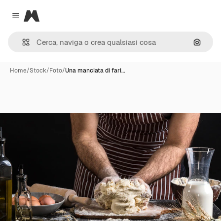
Magnific
Close menu
Cerca 
Home
/
Stock
/
Foto
/
Una manciata di fari…