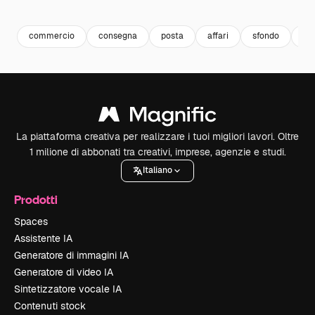
Premium
Premium
Premium
Premium
commercio
consegna
posta
affari
sfondo
bi
La piattaforma creativa per realizzare i tuoi migliori lavori. Oltre
1 milione di abbonati tra creativi, imprese, agenzie e studi.
Italiano
Prodotti
Spaces
Assistente IA
Generatore di immagini IA
Generatore di video IA
Sintetizzatore vocale IA
Contenuti stock