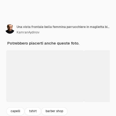
Una vista frontale bella femmina parrucchiere in maglietta bianca mantello nero con spazzole con asciugatura dei capelli lavati spazzolando i capelli in posa sullo sfondo giallo stilista parrucchiere
KamranAydinov
Potrebbero piacerti anche queste foto.
capelli
tshirt
barber shop