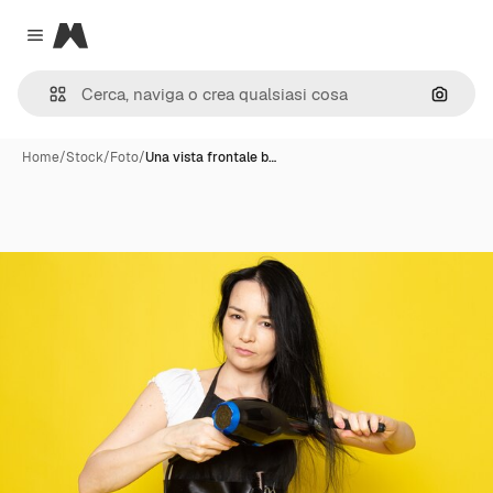
Magnific
Close menu
Cerca 
Home
/
Stock
/
Foto
/
Una vista frontale b…