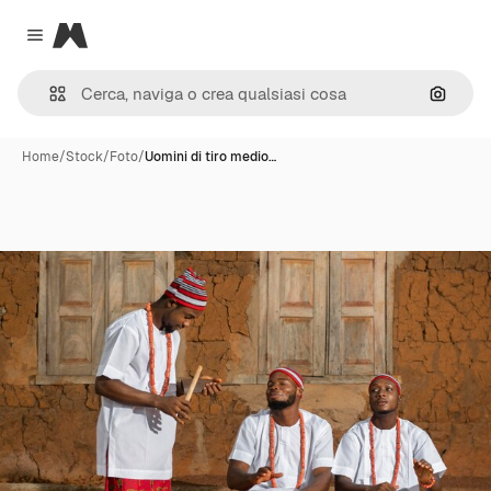
Magnific
Close menu
Cerca 
Home
/
Stock
/
Foto
/
Uomini di tiro medio…