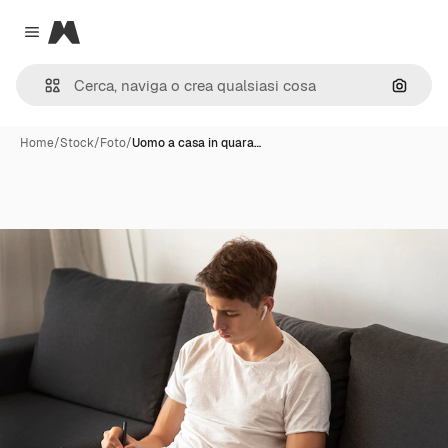
Magnific
Close menu
Cerca 
Home
/
Stock
/
Foto
/
Uomo a casa in quara…