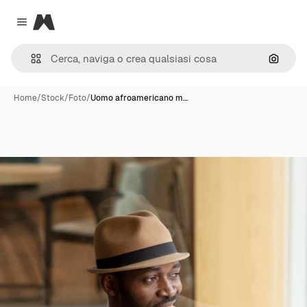
Magnific
Close menu
Cerca 
Home
/
Stock
/
Foto
/
Uomo afroamericano m…