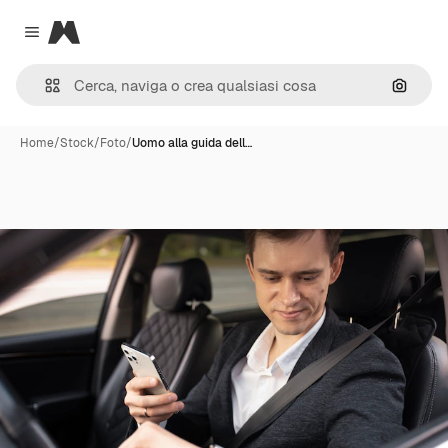
Magnific
Close menu
Cerca 
Home
/
Stock
/
Foto
/
Uomo alla guida dell…