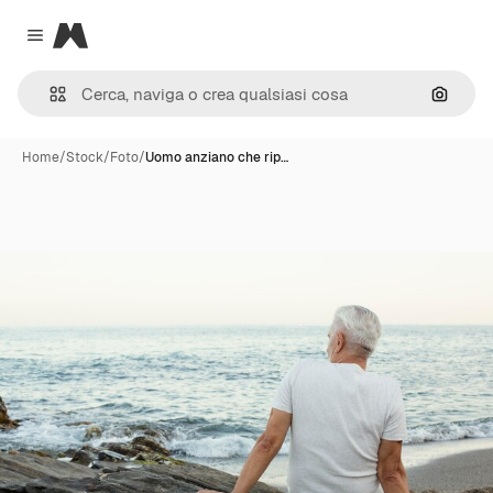
Magnific
Close menu
Cerca 
Home
/
Stock
/
Foto
/
Uomo anziano che rip…