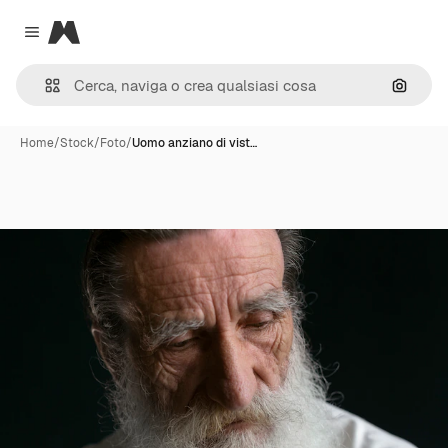
Magnific
Close menu
Cerca 
Home
/
Stock
/
Foto
/
Uomo anziano di vist…