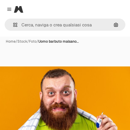
Magnific
Close menu
Cerca 
Home
/
Stock
/
Foto
/
Uomo barbuto malsano…