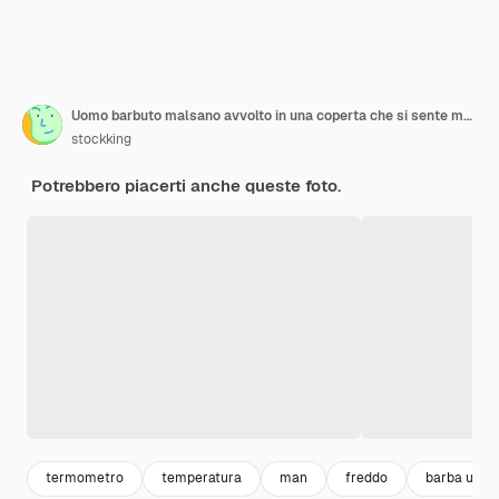
Uomo barbuto malsano avvolto in una coperta che si sente male soffre di freddo che controlla la temperatura usando un termometro che sembra preoccupato in piedi sul muro arancione
stockking
Potrebbero piacerti anche queste foto.
termometro
temperatura
man
freddo
barba uom