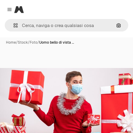
Magnific
Close menu
Cerca 
Home
/
Stock
/
Foto
/
Uomo bello di vista …