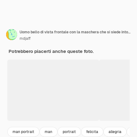
Uomo bello di vista frontale con la maschera che si siede intorno ai regali di natale
mdjaff
Potrebbero piacerti anche queste foto.
man portrait
man
portrait
felicita
allegria
rit