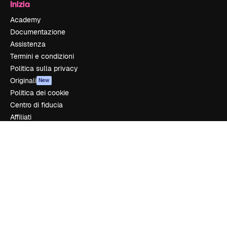
Inizia
Academy
Documentazione
Assistenza
Termini e condizioni
Politica sulla privacy
Originali
New
Politica dei cookie
Centro di fiducia
Affiliati
Aziende
Azienda
Prezzi
Chi siamo
Recensioni
Lavora con noi
Cerca tendenze