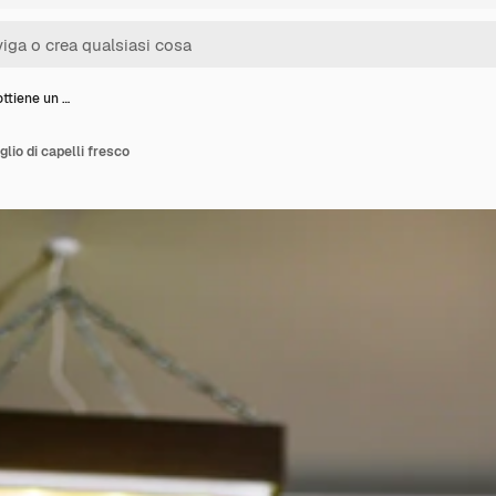
ttiene un …
lio di capelli fresco