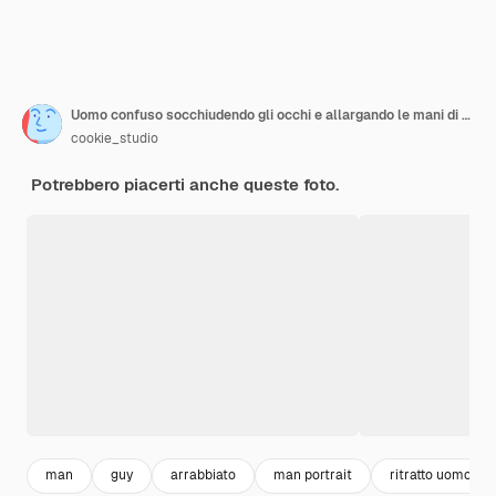
Uomo confuso socchiudendo gli occhi e allargando le mani di lato interrogato
cookie_studio
Potrebbero piacerti anche queste foto.
man
guy
arrabbiato
man portrait
ritratto uomo