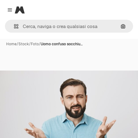
Magnific
Close menu
Cerca 
Home
/
Stock
/
Foto
/
Uomo confuso socchiu…