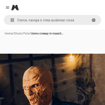
Magnific
Close menu
Cerca 
Home
/
Stock
/
Foto
/
Uomo creepy in masch…