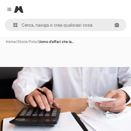
Magnific
Close menu
Cerca 
Home
/
Stock
/
Foto
/
Uomo d'affari che la…