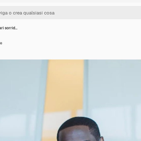
ri sorrid…
te