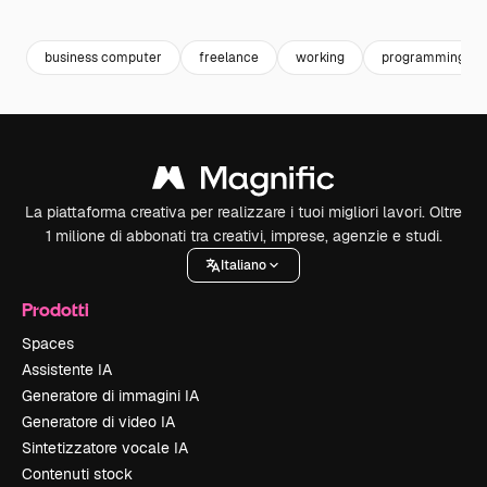
Premium
Premium
business computer
freelance
working
programming
La piattaforma creativa per realizzare i tuoi migliori lavori. Oltre
1 milione di abbonati tra creativi, imprese, agenzie e studi.
Italiano
Prodotti
Spaces
Assistente IA
Generatore di immagini IA
Generatore di video IA
Sintetizzatore vocale IA
Contenuti stock