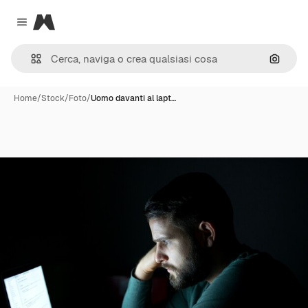
Magnific
Close menu
Cerca 
Home
/
Stock
/
Foto
/
Uomo davanti al lapt…