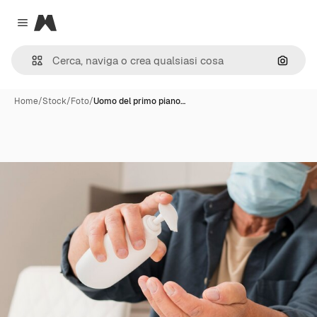
Magnific
Close menu
Cerca 
Home
/
Stock
/
Foto
/
Uomo del primo piano…