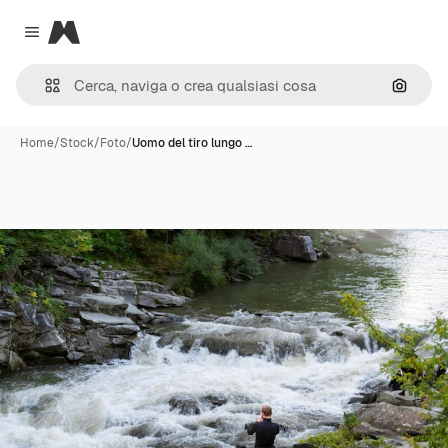
Magnific
Close menu
Cerca 
Home
/
Stock
/
Foto
/
Uomo del tiro lungo …