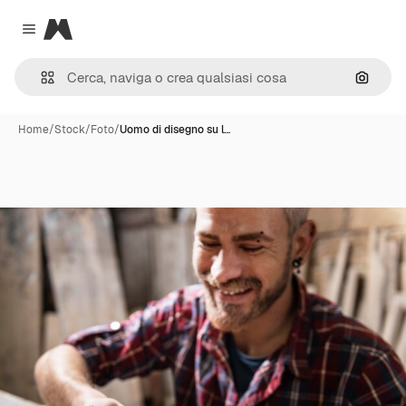
Magnific
Close menu
Cerca 
Home
/
Stock
/
Foto
/
Uomo di disegno su l…