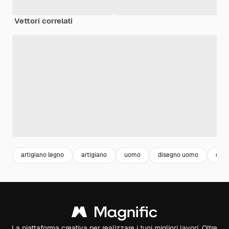
Vettori correlati
artigiano legno
artigiano
uomo
disegno uomo
dise
La piattaforma creativa per realizzare i tuoi migliori lavori. Oltre