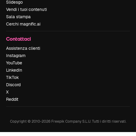
Slidesgo
Vendi i tuoi contenuti
Sala stampa
Cerchi magnific.ai
Contattaci
Assistenza clienti
Instagram
YouTube
LinkedIn
TikTok
Discord
X
Reddit
Copyright © 2010-
2026
Freepik Company S.L.U.
Tutti i diritti riservati
.