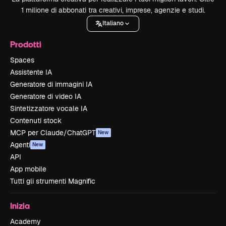
1 milione di abbonati tra creativi, imprese, agenzie e studi.
Italiano
Prodotti
Spaces
Assistente IA
Generatore di immagini IA
Generatore di video IA
Sintetizzatore vocale IA
Contenuti stock
MCP per Claude/ChatGPT
New
Agenti
New
API
App mobile
Tutti gli strumenti Magnific
Inizia
Academy