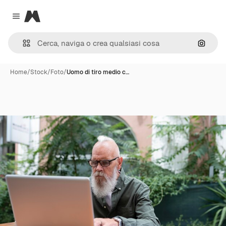
Magnific
Close menu
Cerca 
Home
/
Stock
/
Foto
/
Uomo di tiro medio c…