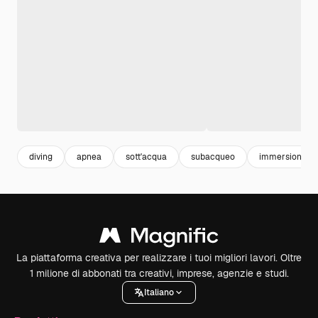
diving
apnea
sott'acqua
subacqueo
immersione s
La piattaforma creativa per realizzare i tuoi migliori lavori. Oltre
1 milione di abbonati tra creativi, imprese, agenzie e studi.
Italiano