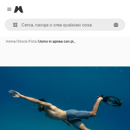
Magnific
Close menu
Cerca 
Home
/
Stock
/
Foto
/
Uomo in apnea con pi…