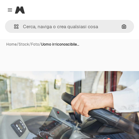
Magnific
Close menu
Cerca 
Home
/
Stock
/
Foto
/
Uomo irriconoscibile…