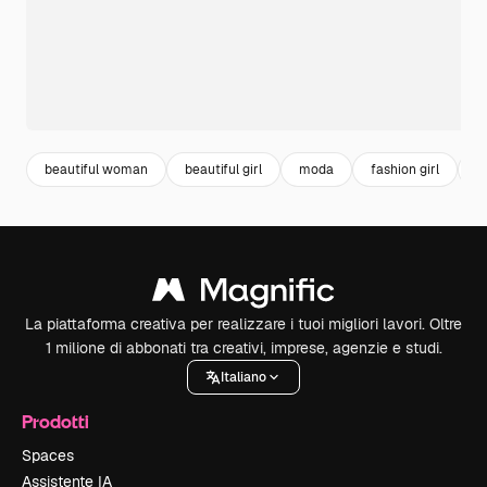
beautiful woman
beautiful girl
moda
fashion girl
p
La piattaforma creativa per realizzare i tuoi migliori lavori. Oltre
1 milione di abbonati tra creativi, imprese, agenzie e studi.
Italiano
Prodotti
Spaces
Assistente IA