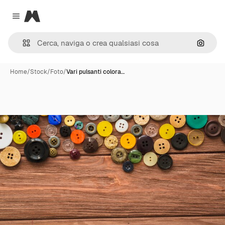
Magnific
Close menu
Cerca 
Home
/
Stock
/
Foto
/
Vari pulsanti colora…