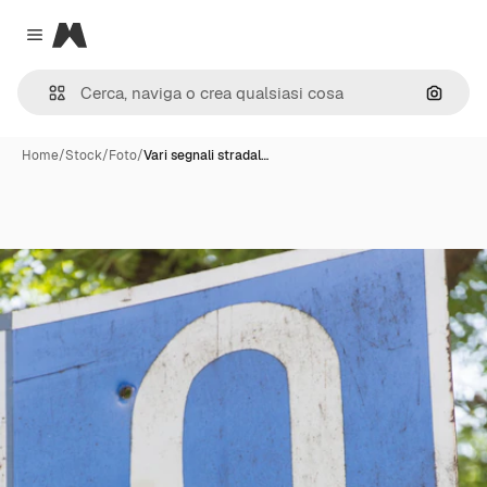
Magnific
Close menu
Cerca 
Home
/
Stock
/
Foto
/
Vari segnali stradal…