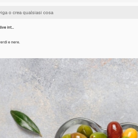
live int…
verdi e nere.