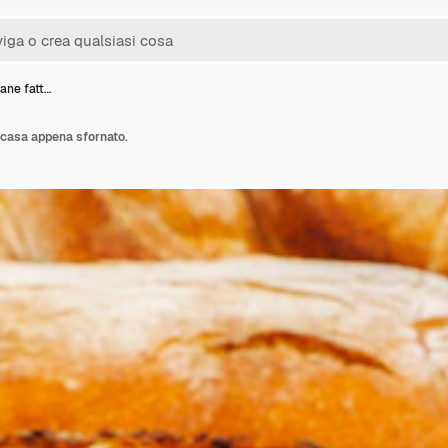
pane fatt…
n casa appena sfornato.