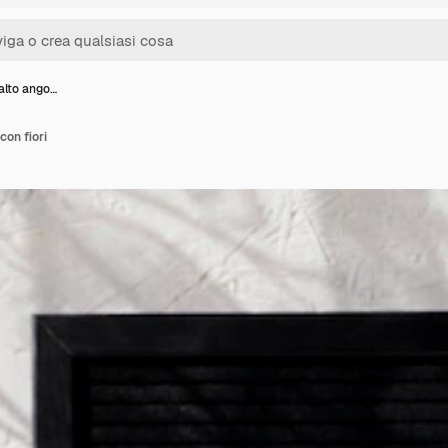
alto ango…
con fiori