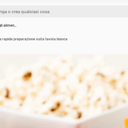
li alimen…
 a rapida preparazione sulla tavola bianca