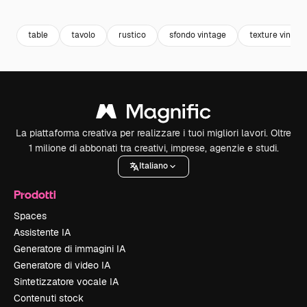
Premium
Premium
Generato dall'IA
Premium
Premium
table
tavolo
rustico
sfondo vintage
texture vintag
La piattaforma creativa per realizzare i tuoi migliori lavori. Oltre
1 milione di abbonati tra creativi, imprese, agenzie e studi.
Italiano
Prodotti
Spaces
Assistente IA
Generatore di immagini IA
Generatore di video IA
Sintetizzatore vocale IA
Contenuti stock