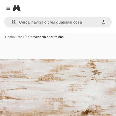
Magnific
Close menu
Cerca 
Home
/
Stock
/
Foto
/
Vecchia priorità bas…