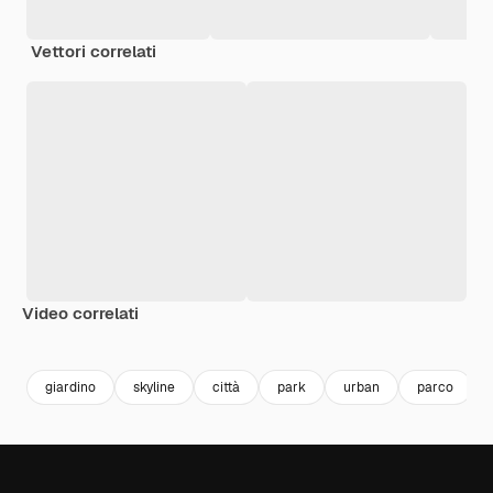
Vettori correlati
Video correlati
Premium
Premium
Generato dall'IA
Premium
Premium
giardino
skyline
città
park
urban
parco