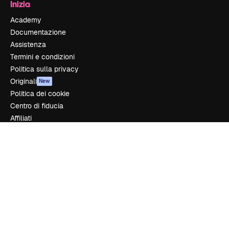
Inizia
Academy
Documentazione
Assistenza
Termini e condizioni
Politica sulla privacy
Originali
New
Politica dei cookie
Centro di fiducia
Affiliati
Aziende
Azienda
Prezzi
Chi siamo
Recensioni
Lavora con noi
Cerca tendenze