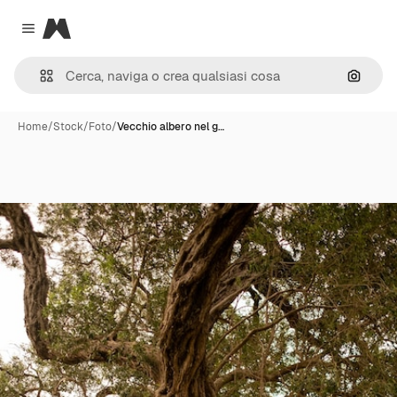
Magnific
Close menu
Cerca 
Home
/
Stock
/
Foto
/
Vecchio albero nel g…