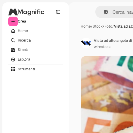
Crea
Home
/
Stock
/
Foto
/
Vista ad al
Home
Ricerca
Vista ad alto angolo d
wirestock
Stock
Esplora
Strumenti