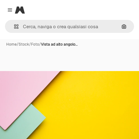
Magnific
Close menu
Cerca 
Home
/
Stock
/
Foto
/
Vista ad alto angolo…