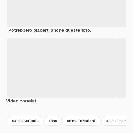
Potrebbero piacerti anche queste foto.
Video correlati
Premium
Premium
Generato dall'IA
Premium
Premium
Generato da
cane divertente
cane
animali divertenti
animali domesti