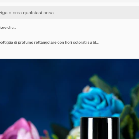
iore di u…
Vista anteriore di una bottiglia di profumo rettangolare con fiori colorati su blu scuro