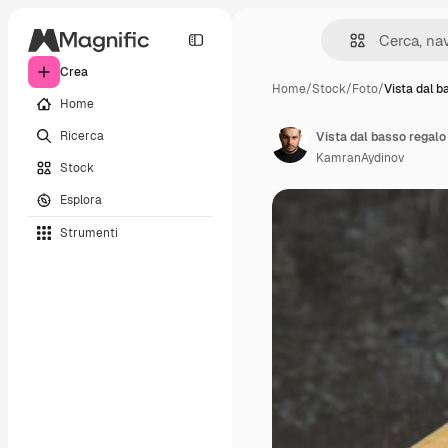
Crea
Home
/
Stock
/
Foto
/
Vista dal b
Home
Ricerca
Vista dal basso regalo 
KamranAydinov
Stock
Esplora
Strumenti