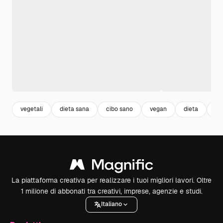
vegetali
dieta sana
cibo sano
vegan
dieta
ve
La piattaforma creativa per realizzare i tuoi migliori lavori. Oltre
1 milione di abbonati tra creativi, imprese, agenzie e studi.
Italiano