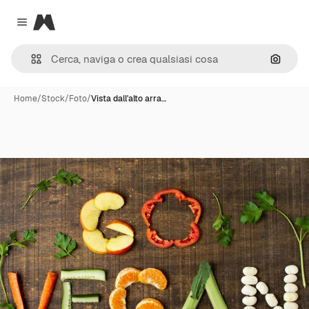
Magnific
Close menu
Cerca 
Home
/
Stock
/
Foto
/
Vista dall'alto arra…