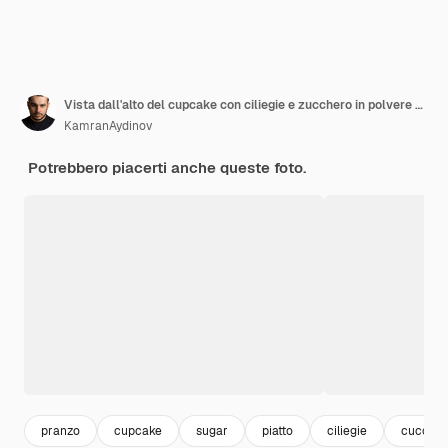
Vista dall'alto del cupcake con ciliegie e zucchero in polvere accanto al cucchiaio e alla forchetta
KamranAydinov
Potrebbero piacerti anche queste foto.
pranzo
cupcake
sugar
piatto
ciliegie
cucchia