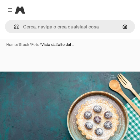
Magnific
Close menu
Cerca 
Home
/
Stock
/
Foto
/
Vista dall'alto del …