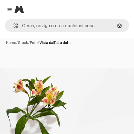
Magnific
Close menu
Cerca 
Home
/
Stock
/
Foto
/
Vista dall'alto del …