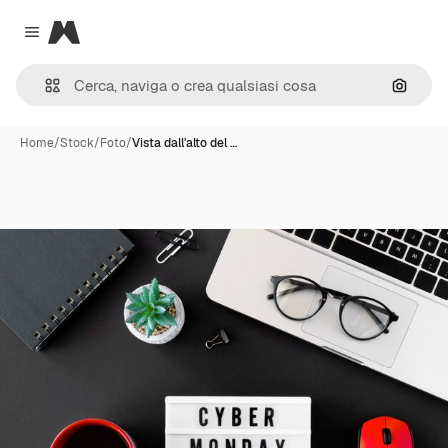
Magnific
Close menu
Cerca 
Home
/
Stock
/
Foto
/
Vista dall'alto del …