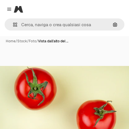
Magnific
Close menu
Cerca 
Home
/
Stock
/
Foto
/
Vista dall'alto del …