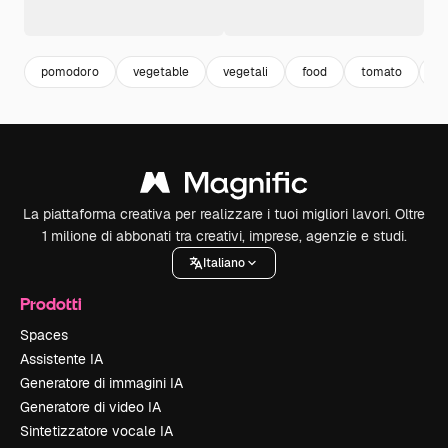
pomodoro
vegetable
vegetali
food
tomato
ci
La piattaforma creativa per realizzare i tuoi migliori lavori. Oltre
1 milione di abbonati tra creativi, imprese, agenzie e studi.
Italiano
Prodotti
Spaces
Assistente IA
Generatore di immagini IA
Generatore di video IA
Sintetizzatore vocale IA