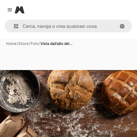
Magnific
Close menu
Cerca 
Home
/
Stock
/
Foto
/
Vista dall'alto del …