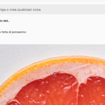
lto deli…
sa fetta di pompelmo